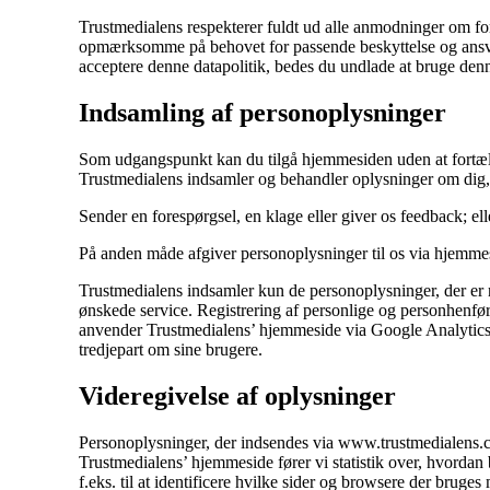
Trustmedialens respekterer fuldt ud alle anmodninger om for
opmærksomme på behovet for passende beskyttelse og ansvar
acceptere denne datapolitik, bedes du undlade at bruge de
Indsamling af personoplysninger
Som udgangspunkt kan du tilgå hjemmesiden uden at fortælle 
Trustmedialens indsamler og behandler oplysninger om dig,
Sender en forespørgsel, en klage eller giver os feedback; ell
På anden måde afgiver personoplysninger til os via hjemmes
Trustmedialens indsamler kun de personoplysninger, der er 
ønskede service. Registrering af personlige og personhenfø
anvender Trustmedialens’ hjemmeside via Google Analytics.
tredjepart om sine brugere.
Videregivelse af oplysninger
Personoplysninger, der indsendes via www.trustmedialens.co
Trustmedialens’ hjemmeside fører vi statistik over, hvordan
f.eks. til at identificere hvilke sider og browsere der bruges 