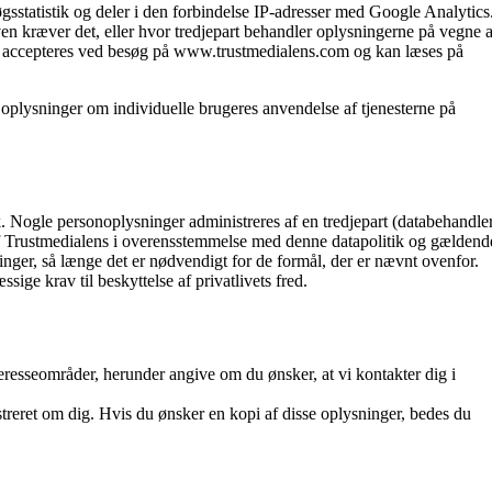
gsstatistik og deler i den forbindelse IP-adresser med Google Analytics
ven kræver det, eller hvor tredjepart behandler oplysningerne på vegne a
s accepteres ved besøg på www.trustmedialens.com og kan læses på
oplysninger om individuelle brugeres anvendelse af tjenesterne på
 Nogle personoplysninger administreres af en tredjepart (databehandler
 Trustmedialens i overensstemmelse med denne datapolitik og gældend
nger, så længe det er nødvendigt for de formål, der er nævnt ovenfor.
sige krav til beskyttelse af privatlivets fred.
eresseområder, herunder angive om du ønsker, at vi kontakter dig i
treret om dig. Hvis du ønsker en kopi af disse oplysninger, bedes du