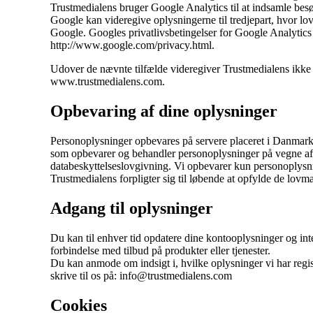
Trustmedialens bruger Google Analytics til at indsamle besø
Google kan videregive oplysningerne til tredjepart, hvor lo
Google. Googles privatlivsbetingelser for Google Analytic
http://www.google.com/privacy.html.
Udover de nævnte tilfælde videregiver Trustmedialens ikke 
www.trustmedialens.com.
Opbevaring af dine oplysninger
Personoplysninger opbevares på servere placeret i Danmark.
som opbevarer og behandler personoplysninger på vegne af
databeskyttelseslovgivning. Vi opbevarer kun personoplysni
Trustmedialens forpligter sig til løbende at opfylde de lovmæs
Adgang til oplysninger
Du kan til enhver tid opdatere dine kontooplysninger og int
forbindelse med tilbud på produkter eller tjenester.
Du kan anmode om indsigt i, hvilke oplysninger vi har regis
skrive til os på: info@trustmedialens.com
Cookies