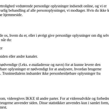
trolighed vedrørende personlige oplysninger indsendt online, og vi er
lig behandling af alle personoplysninger, vi modtager. Hvis du ikke 
nne hjemmeside.
os, hvem du er, eller i øvrigt give personlige oplysninger om dig selv
 når du:
er
iden eller andre kanaler.
nødvendige (f.eks. e-mailadresse og navn) for at kunne levere den
rbare oplysninger er nødvendigt for at analysere, hvordan brugerne
 Trustmedialens indsamler ikke personhenførbare oplysninger fra
m, videregives IKKE til andre parter. For at videreudvikle og forbedr
 brugerne anvender siden. Disse statistikker anvendes kun i samlet form,
mest.